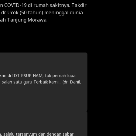
ien COVID-19 di rumah sakitnya. Takdir
 dr Ucok (50 tahun) meninggal dunia
rah Tanjung Morawa.
ndakan di IDT RSUP HAM, tak pernah lupa
salah satu guru Terbaik kami... (dr. Danil,
h, selalu tersenyum dan dengan sabar