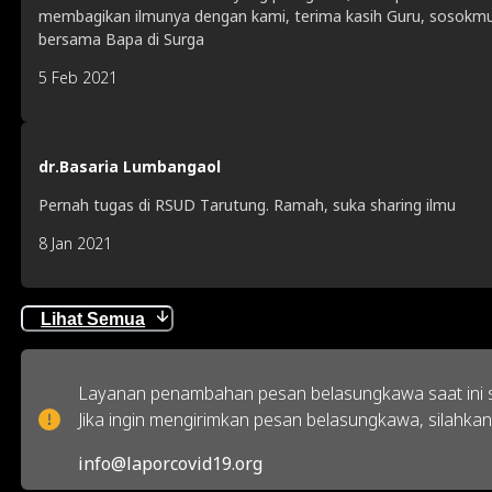
membagikan ilmunya dengan kami, terima kasih Guru, sosokmu
bersama Bapa di Surga
5 Feb 2021
dr.Basaria Lumbangaol
Pernah tugas di RSUD Tarutung. Ramah, suka sharing ilmu
8 Jan 2021
Lihat Semua
Layanan penambahan pesan belasungkawa saat ini s
Jika ingin mengirimkan pesan belasungkawa, silahkan
info@laporcovid19.org