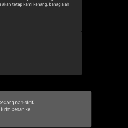
 akan tetap kami kenang, bahagialah
edang non-aktif.
 kirim pesan ke